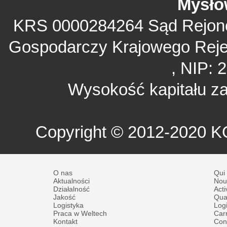
Mysło
KRS 0000284264 Sąd Rejono
Gospodarczy Krajowego Rej
, NIP: 
Wysokość kapitału za
Copyright © 2012-2020 
O nas
Qui
Aktualności
Nou
Działalność
Acti
Jakość
Qual
Logistyka
Logi
Praca w Weltech
Carr
Kontakt
Con