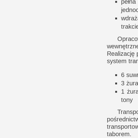
pełna
jedno
wdraż
trakc
Opraco
wewnętrzne
Realizację
system tra
6 suw
3 żur
1 żur
tony
Transp
pośrednic
transpor
taborem.