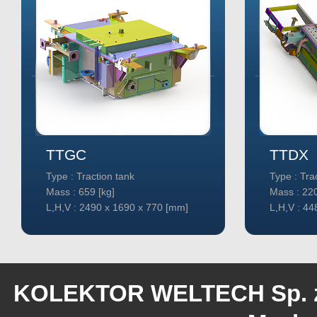
TTGC
TTDX
Type : Traction tank
Type : Tra
Mass : 659 [kg]
Mass : 220
L,H,V : 2490 x 1690 x 770 [mm]
L,H,V : 44
KOLEKTOR WELTECH Sp. z o.