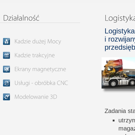
Logistyka
i rozwij
przedsięb
Zadania sta
utrz
maga