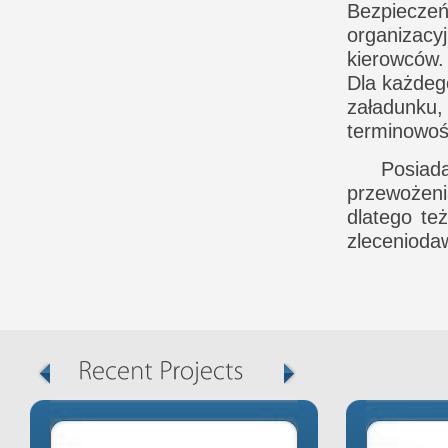
Bezpiecze
organizac
kierowców.
Dla każdeg
załadunku
terminowoś
Posiad
przewożeni
dlatego te
zlecenioda