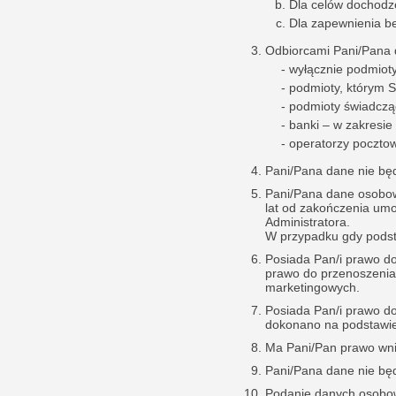
Dla celów dochodzen
Dla zapewnienia be
Odbiorcami Pani/Pana
wyłącznie podmiot
podmioty, którym 
podmioty świadczą
banki – w zakresie 
operatorzy pocztowi
Pani/Pana dane nie bę
Pani/Pana dane osobow
lat od zakończenia um
Administratora.
W przypadku gdy podst
Posiada Pan/i prawo do
prawo do przenoszenia
marketingowych.
Posiada Pan/i prawo d
dokonano na podstawie 
Ma Pani/Pan prawo wni
Pani/Pana dane nie bę
Podanie danych osobow