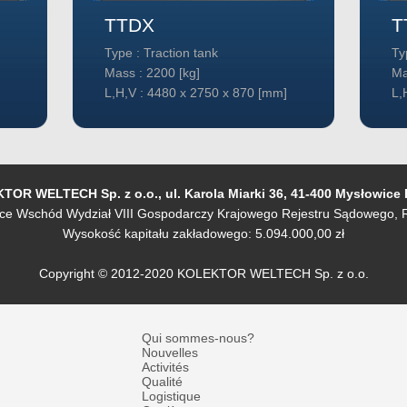
TTDX
T
Type : Traction tank
Ty
Mass : 2200 [kg]
Ma
L,H,V : 4480 x 2750 x 870 [mm]
L,
OR WELTECH Sp. z o.o., ul. Karola Miarki 36, 41-400 Mysłowice
e Wschód Wydział VIII Gospodarczy Krajowego Rejestru Sądowego, R
Wysokość kapitału zakładowego: 5.094.000,00 zł
Copyright © 2012-2020 KOLEKTOR WELTECH Sp. z o.o.
Qui sommes-nous?
Nouvelles
Activités
Qualité
Logistique