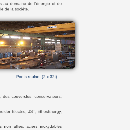
és au domaine de l’énergie et de
le de la société.
Ponts roulant (2 x 32t)
, des couvercles, conservateurs,
der Electric, JST, EthosEnergy,
s non alliés, aciers inoxydables