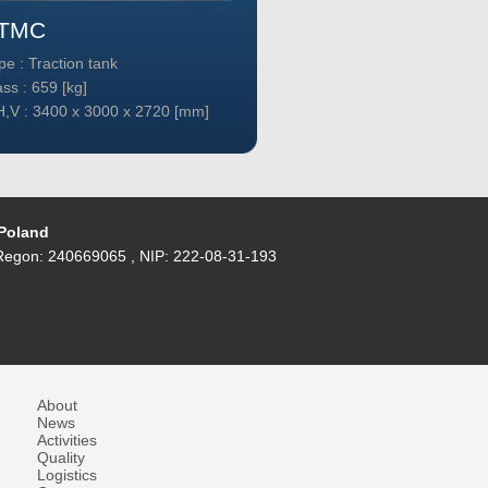
TMC
TT40c
pe : Traction tank
Type : Traction tank
ss : 659 [kg]
Mass : 1784 [kg]
H,V : 3400 x 3000 x 2720 [mm]
L,H,V : 2730 x 2540 x 
 Poland
egon: 240669065 , NIP: 222-08-31-193
About
News
Activities
Quality
Logistics