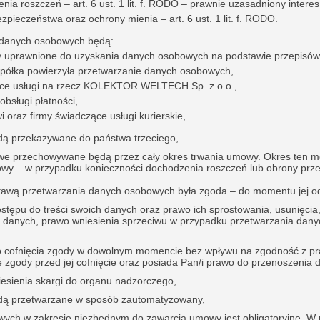
ia roszczeń – art. 6 ust. 1 lit. f. RODO – prawnie uzasadniony interes
zpieczeństwa oraz ochrony mienia – art. 6 ust. 1 lit. f. RODO.
 danych osobowych będą:
y uprawnione do uzyskania danych osobowych na podstawie przepisów
Spółka powierzyła przetwarzanie danych osobowych,
ce usługi na rzecz KOLEKTOR WELTECH Sp. z o.o.,
obsługi płatności,
 oraz firmy świadczące usługi kurierskie,
dą przekazywane do państwa trzeciego,
e przechowywane będą przez cały okres trwania umowy. Okres ten m
owy – w przypadku konieczności dochodzenia roszczeń lub obrony prze
awą przetwarzania danych osobowych była zgoda – do momentu jej o
stępu do treści swoich danych oraz prawo ich sprostowania, usunięcia,
 danych, prawo wniesienia sprzeciwu w przypadku przetwarzania dan
o cofnięcia zgody w dowolnym momencie bez wpływu na zgodność z pr
zgody przed jej cofnięcie oraz posiada Pan/i prawo do przenoszenia 
esienia skargi do organu nadzorczego,
dą przetwarzane w sposób zautomatyzowany,
ych w zakresie niezbędnym do zawarcia umowy jest obligatoryjne. W 