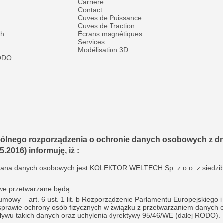
Carrière
Contact
Cuves de Puissance
Cuves de Traction
ch
Écrans magnétiques
Services
Modélisation 3D
RODO
gólnego rozporządzenia o ochronie danych osobowych z dnia
5.2016) informuję, iż :
Pana danych osobowych jest KOLEKTOR WELTECH Sp. z o.o. z siedzibą 
we przetwarzane będą:
mowy – art. 6 ust. 1 lit. b Rozporządzenie Parlamentu Europejskiego 
 sprawie ochrony osób fizycznych w związku z przetwarzaniem danych 
ywu takich danych oraz uchylenia dyrektywy 95/46/WE (dalej RODO).