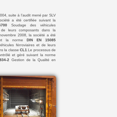
04, suite à l’audit mené par SLV
ciété a été certifiée suivant la
6700
Soudage des véhicules
et de leurs composants dans la
novembre 2008, la société a été
ivant la norme
DIN EN 15085
hicules férroviaires et de leurs
s la classe
CL1
.Le processus de
ntrôlé et géré suivant la norme
834-2
Gestion de la Qualité en