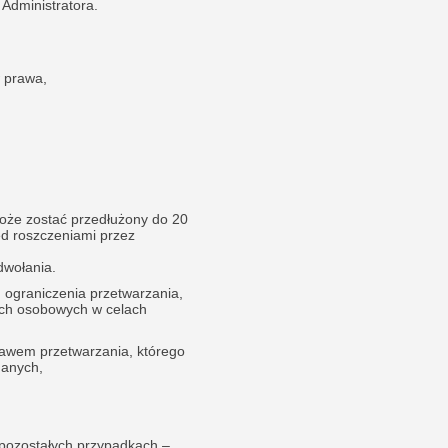
 Administratora.
 prawa,
oże zostać przedłużony do 20
d roszczeniami przez
dwołania.
 ograniczenia przetwarzania,
ych osobowych w celach
awem przetwarzania, którego
danych,
pozostałych przypadkach –