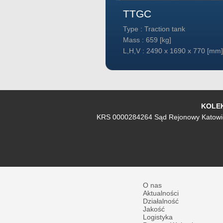
TTGC
tion tank
Type : Traction tank
 [kg]
Mass : 659 [kg]
90 x 1690 x 770 [mm]
L,H,V : 2490 x 1690 x 770 [mm]
KOLEKT
KRS 0000284264 Sąd Rejonowy Katowic
O nas
Aktualności
Działalność
Jakość
Logistyka