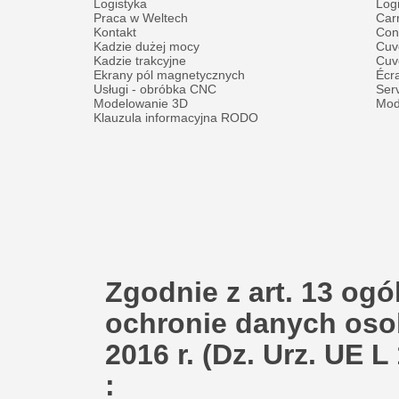
Logistyka
Logi
Praca w Weltech
Carr
Kontakt
Con
Kadzie dużej mocy
Cuv
Kadzie trakcyjne
Cuv
Ekrany pól magnetycznych
Écr
Usługi - obróbka CNC
Ser
Modelowanie 3D
Mod
Klauzula informacyjna RODO
Zgodnie z art. 13 og
ochronie danych oso
2016 r. (Dz. Urz. UE L
: