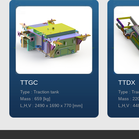
TTGC
TTDX
Type : Traction tank
Type : Tra
Mass : 659 [kg]
Mass : 220
L,H,V : 2490 x 1690 x 770 [mm]
L,H,V : 44