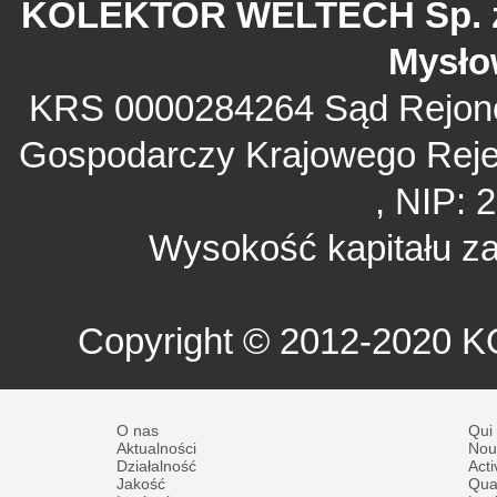
KOLEKTOR WELTECH Sp. z o.
Mysło
KRS 0000284264 Sąd Rejono
Gospodarczy Krajowego Rej
, NIP: 
Wysokość kapitału za
Copyright © 2012-2020 
O nas
Qui
Aktualności
Nou
Działalność
Acti
Jakość
Qual