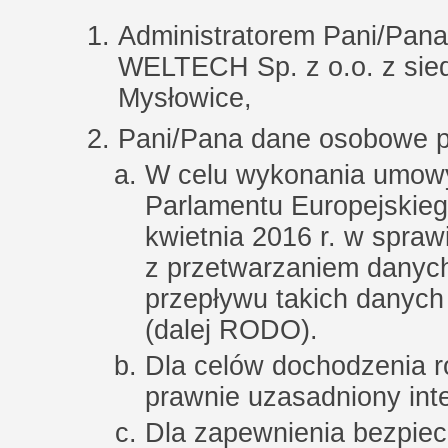
Administratorem Pani/Pa
WELTECH Sp. z o.o. z siedz
Mysłowice,
Pani/Pana dane osobowe p
W celu wykonania umowy –
Parlamentu Europejskieg
kwietnia 2016 r. w spra
z przetwarzaniem danyc
przepływu takich danych
(dalej RODO).
Dla celów dochodzenia ro
prawnie uzasadniony inte
Dla zapewnienia bezpiec