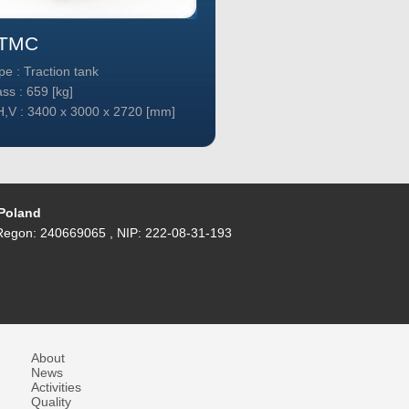
TMC
TT40c
pe : Traction tank
Type : Traction tank
ss : 659 [kg]
Mass : 1784 [kg]
H,V : 3400 x 3000 x 2720 [mm]
L,H,V : 2730 x 2540 x 
 Poland
egon: 240669065 , NIP: 222-08-31-193
About
News
Activities
Quality