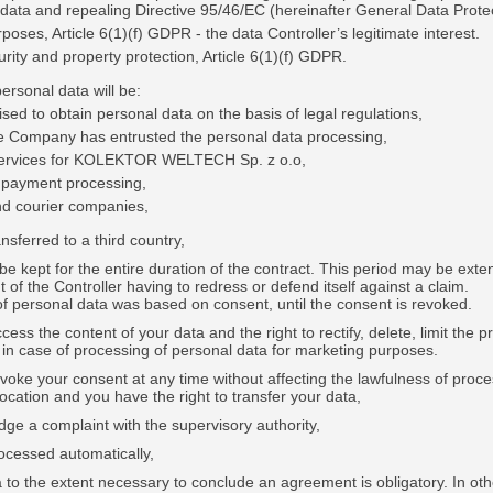
ata and repealing Directive 95/46/EC (hereinafter General Data Protec
poses, Article 6(1)(f) GDPR - the data Controller’s legitimate interest.
rity and property protection, Article 6(1)(f) GDPR.
ersonal data will be:
rised to obtain personal data on the basis of legal regulations,
the Company has entrusted the personal data processing,
g services for KOLEKTOR WELTECH Sp. z o.o,
f payment processing,
nd courier companies,
ansferred to a third country,
 be kept for the entire duration of the contract. This period may be ext
t of the Controller having to redress or defend itself against a claim.
f personal data was based on consent, until the consent is revoked.
cess the content of your data and the right to rectify, delete, limit the p
ct in case of processing of personal data for marketing purposes.
evoke your consent at any time without affecting the lawfulness of proce
vocation and you have the right to transfer your data,
odge a complaint with the supervisory authority,
rocessed automatically,
 to the extent necessary to conclude an agreement is obligatory. In other