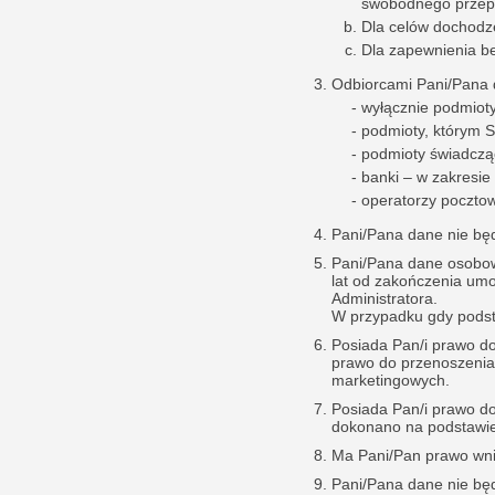
swobodnego przepł
Dla celów dochodzen
Dla zapewnienia be
Odbiorcami Pani/Pana
wyłącznie podmiot
podmioty, którym 
podmioty świadczą
banki – w zakresie 
operatorzy pocztowi
Pani/Pana dane nie bę
Pani/Pana dane osobow
lat od zakończenia um
Administratora.
W przypadku gdy podst
Posiada Pan/i prawo do
prawo do przenoszenia
marketingowych.
Posiada Pan/i prawo d
dokonano na podstawie 
Ma Pani/Pan prawo wni
Pani/Pana dane nie bę