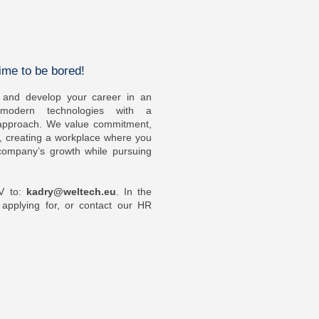
ime to be bored!
 and develop your career in an
modern technologies with a
d approach. We value commitment,
t, creating a workplace where you
company’s growth while pursuing
CV to:
kadry@weltech.eu
. In the
 applying for, or contact our HR