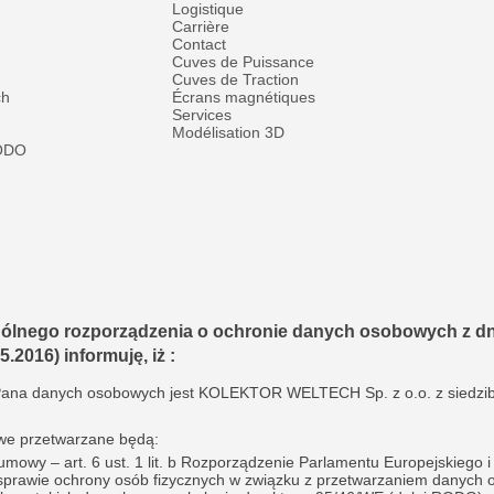
Logistique
Carrière
Contact
Cuves de Puissance
Cuves de Traction
ch
Écrans magnétiques
Services
Modélisation 3D
RODO
gólnego rozporządzenia o ochronie danych osobowych z dnia
5.2016) informuję, iż :
Pana danych osobowych jest KOLEKTOR WELTECH Sp. z o.o. z siedzibą 
we przetwarzane będą:
mowy – art. 6 ust. 1 lit. b Rozporządzenie Parlamentu Europejskiego 
 sprawie ochrony osób fizycznych w związku z przetwarzaniem danych 