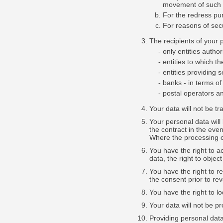
movement of such d
For the redress pur
For reasons of secu
The recipients of your p
only entities autho
entities to which 
entities providin
banks - in terms o
postal operators a
Your data will not be tr
Your personal data will
the contract in the even
Where the processing o
You have the right to ac
data, the right to obje
You have the right to r
the consent prior to re
You have the right to l
Your data will not be p
Providing personal data