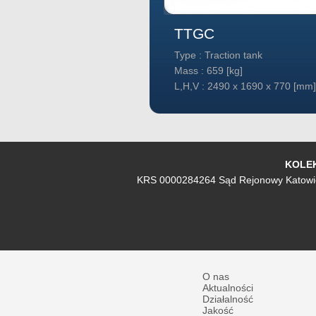
TTGC
tion tank
Type : Traction tank
 [kg]
Mass : 659 [kg]
90 x 1690 x 770 [mm]
L,H,V : 2490 x 1690 x 770 [mm]
KOLEKT
KRS 0000284264 Sąd Rejonowy Katowic
O nas
Aktualności
Działalność
Jakość