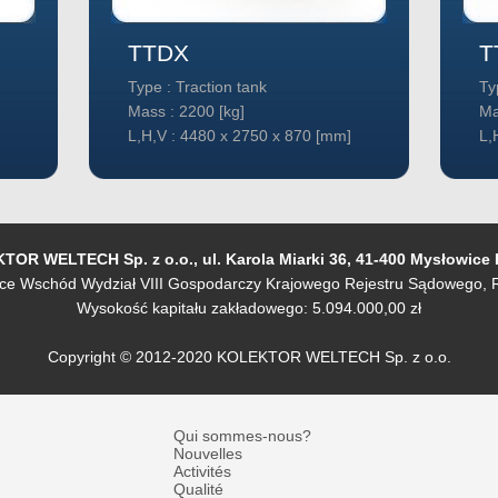
TTDX
T
Type : Traction tank
Ty
Mass : 2200 [kg]
Ma
L,H,V : 4480 x 2750 x 870 [mm]
L,
OR WELTECH Sp. z o.o., ul. Karola Miarki 36, 41-400 Mysłowice
e Wschód Wydział VIII Gospodarczy Krajowego Rejestru Sądowego, R
Wysokość kapitału zakładowego: 5.094.000,00 zł
Copyright © 2012-2020 KOLEKTOR WELTECH Sp. z o.o.
Qui sommes-nous?
Nouvelles
Activités
Qualité