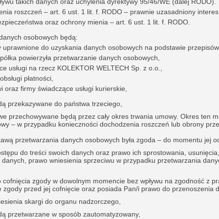
ywu takich danych oraz uchylenia dyrektywy 95/46/WE (dalej RODO).
ia roszczeń – art. 6 ust. 1 lit. f. RODO – prawnie uzasadniony interes
zpieczeństwa oraz ochrony mienia – art. 6 ust. 1 lit. f. RODO.
 danych osobowych będą:
y uprawnione do uzyskania danych osobowych na podstawie przepisów
Spółka powierzyła przetwarzanie danych osobowych,
ce usługi na rzecz KOLEKTOR WELTECH Sp. z o.o.,
obsługi płatności,
 oraz firmy świadczące usługi kurierskie,
dą przekazywane do państwa trzeciego,
e przechowywane będą przez cały okres trwania umowy. Okres ten m
owy – w przypadku konieczności dochodzenia roszczeń lub obrony prze
awą przetwarzania danych osobowych była zgoda – do momentu jej o
stępu do treści swoich danych oraz prawo ich sprostowania, usunięcia,
 danych, prawo wniesienia sprzeciwu w przypadku przetwarzania dan
o cofnięcia zgody w dowolnym momencie bez wpływu na zgodność z pr
zgody przed jej cofnięcie oraz posiada Pan/i prawo do przenoszenia 
esienia skargi do organu nadzorczego,
dą przetwarzane w sposób zautomatyzowany,